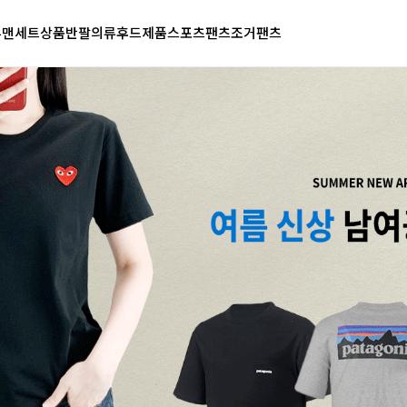
투맨
세트상품
반팔의류
후드제품
스포츠팬츠
조거팬츠