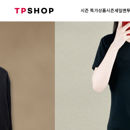
시즌 특가상품
시즌세일
맨