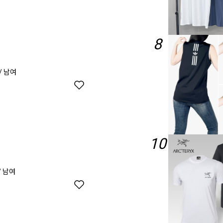
8
/ 남여
10
/ 남여