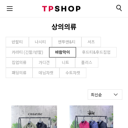
상의의류
반팔티
나시티
맨투맨&티
셔츠
카라티 (긴팔/반팔)
바람막이
후드티&후드집업
집업의류
가디건
니트
플리스
패딩의류
데님자켓
수트자켓