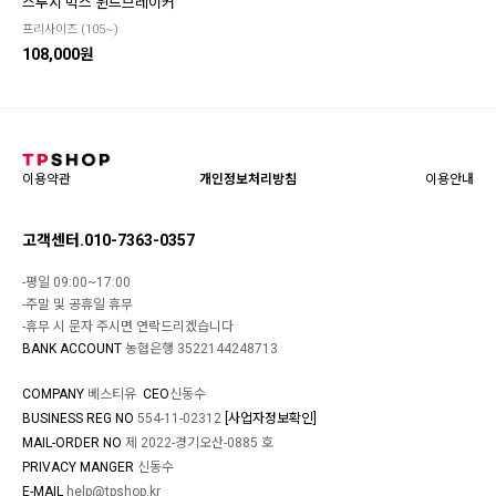
스투시 박스 윈드브레이커
프리사이즈 (105~)
108,000원
이용약관
개인정보처리방침
이용안내
고객센터.010-7363-0357
-평일 09:00~17:00
-주말 및 공휴일 휴무
-휴무 시 문자 주시면 연락드리겠습니다
BANK ACCOUNT
농협은행 3522144248713
COMPANY
베스티유
CEO
신동수
BUSINESS REG NO
554-11-02312
[사업자정보확인]
MAIL-ORDER NO
제 2022-경기오산-0885 호
PRIVACY MANGER
신동수
E-MAIL
help@tpshop.kr