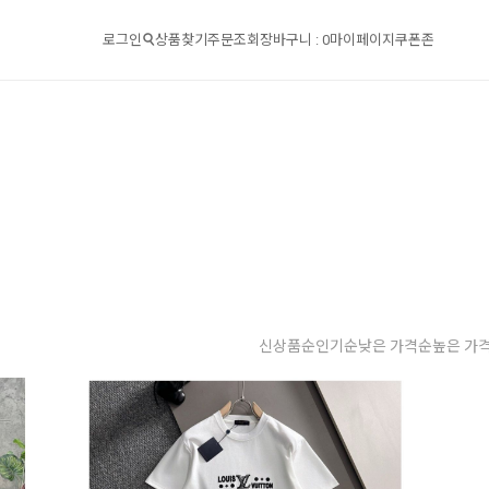
로그인
상품찾기
주문조회
장바구니 :
0
마이페이지
쿠폰존
신상품순
인기순
낮은 가격순
높은 가