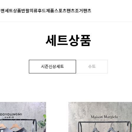
투맨
세트상품
반팔의류
후드제품
스포츠팬츠
조거팬츠
세트상품
시즌신상세트
수트