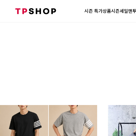
시즌 특가상품
시즌세일
맨