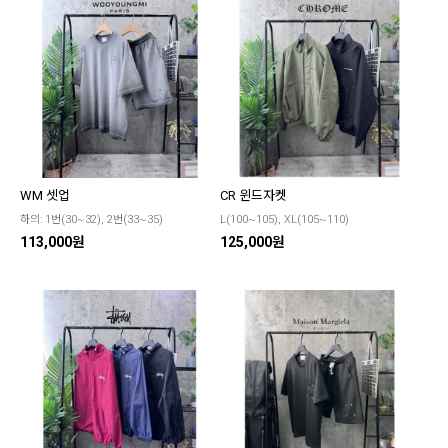
WM 셋업
CR 윈드자켓
하의: 1번(30~32), 2번(33~35)
L(100~105), XL(105~110)
113,000원
125,000원