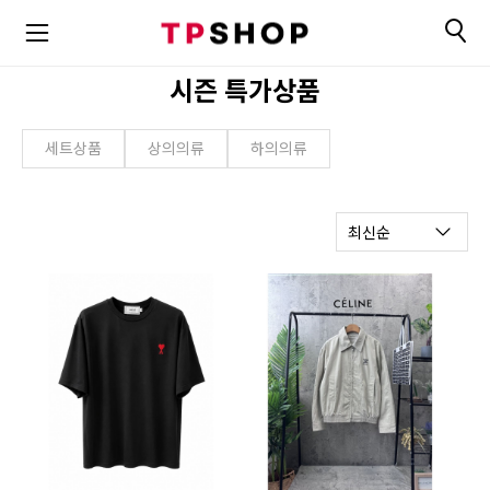
시즌 특가상품
세트상품
상의의류
하의의류