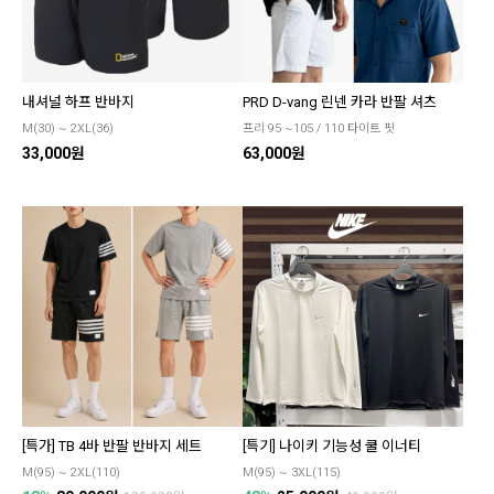
내셔널 하프 반바지
PRD D-vang 린넨 카라 반팔 셔츠
M(30) ~ 2XL(36)
프리 95 ~105 / 110 타이트 핏
33,000원
63,000원
[특가] TB 4바 반팔 반바지 세트
[특기] 나이키 기능성 쿨 이너티
M(95) ~ 2XL(110)
M(95) ~ 3XL(115)