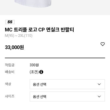
MC 트리플 로고 CP 면실크 반팔티
M(95) ~ 2XL(110)
33,000
원
적립금
330원
배송비
(조건)
색상
사이즈