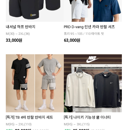
내셔널 하프 반바지
PRD D-vang 린넨 카라 반팔 셔츠
M(30) ~ 2XL(36)
프리 95 ~105 / 110 타이트 핏
33,000원
63,000원
[특가] TB 4바 반팔 반바지 세트
[특기] 나이키 기능성 쿨 이너티
M(95) ~ 2XL(110)
M(95) ~ 3XL(115)