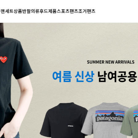
투맨
세트상품
반팔의류
후드제품
스포츠팬츠
조거팬츠