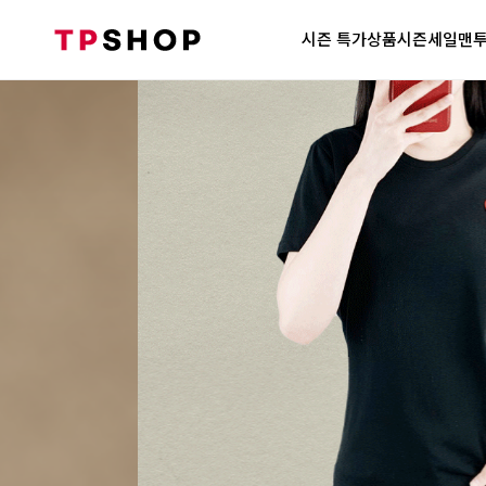
시즌 특가상품
시즌세일
맨