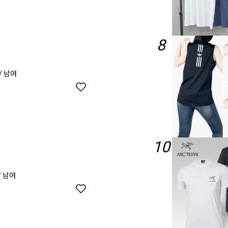
8
/ 남여
10
/ 남여