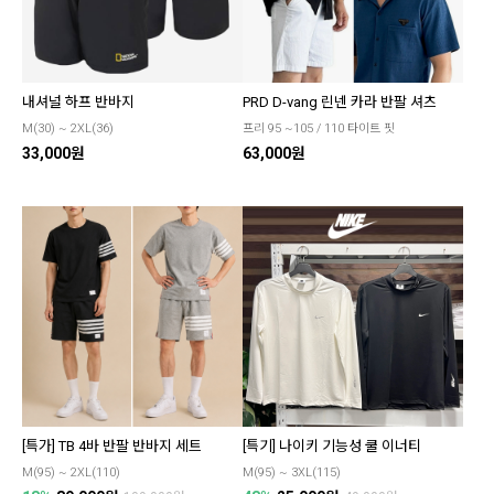
내셔널 하프 반바지
PRD D-vang 린넨 카라 반팔 셔츠
M(30) ~ 2XL(36)
프리 95 ~105 / 110 타이트 핏
33,000원
63,000원
[특가] TB 4바 반팔 반바지 세트
[특기] 나이키 기능성 쿨 이너티
M(95) ~ 2XL(110)
M(95) ~ 3XL(115)