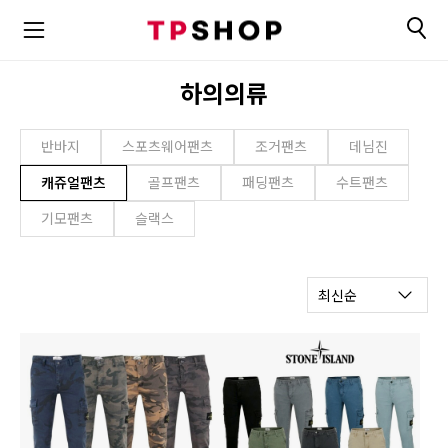
하의의류
반바지
스포츠웨어팬츠
조거팬츠
데님진
캐쥬얼팬츠
골프팬츠
패딩팬츠
수트팬츠
기모팬츠
슬랙스